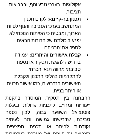
אקולוגיות, בערכי טבע ונוף, ובבריאות 
הציבור.
תכנון בר-קיימ
א: לקדם תכנון 
המתחשב בערכי הסביבה והנוף לטווח 
הארוך, ומבטיח כי הפיתוח הנוכחי לא 
יפגע ביכולתם של הדורות הבאים 
לספק את צורכיהם.
קבלת אישורים והיתרים:
  עמידה 
בדרישה להגשת תסקיר או נספח 
סביבתי מהווה תנאי הכרחי 
להתקדמות בהליכי התכנון ולקבלת 
האישורים הנדרשים, כמו אישור תכנית 
או היתר בנייה.
ההבחנה בין תסקיר, המוסדר בתקנות 
ייעודיות ומחייב לתכניות גדולות ובעלות 
פוטנציאל השפעה גבוה, לבין נספח 
סביבתי, שדרישתו גמישה יותר ולעיתים 
נקודתית להיתר או תכנית ספציפית, 
מצביעה על קיומה של מערכת רגולטורית 