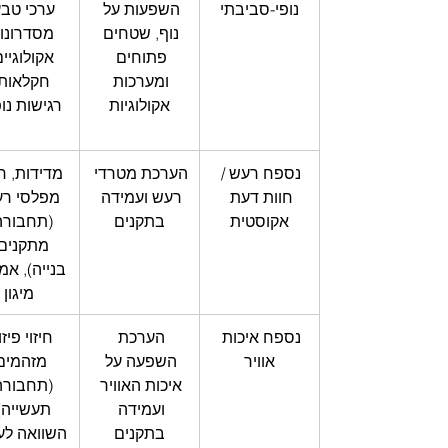
נופי-סביבתי
השפעות על 
ערכי טבע
נוף, שטחים 
מסדרונו
פתוחים 
אקולוגיים
ומערכות 
חקלאות,
אקולוגיות
רגישות נו
נספח רעש / 
הערכת מטרדי 
מדידות, חיז
חוות דעת 
רעש ועמידה 
מפלסי רע
אקוסטית
בתקנים
(תחבורה,
מתקנים,
בנייה), אמ
מיגון
נספח איכות 
הערכת 
חיזוי פיזו
אוויר
השפעה על 
מזהמים
איכות האוויר 
(תחבורה,
ועמידה 
תעשייה),
בתקנים
השוואה לער