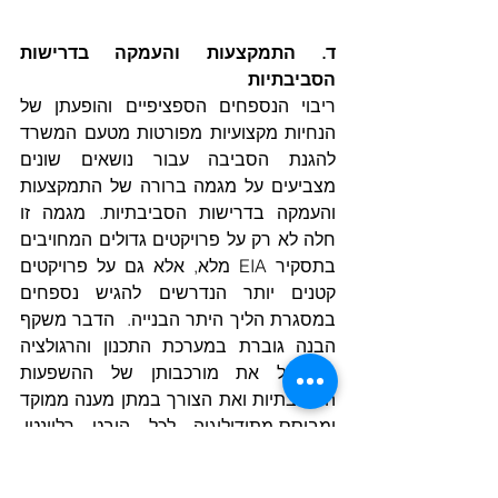
ד. התמקצעות והעמקה בדרישות 
הסביבתיות
ריבוי הנספחים הספציפיים והופעתן של 
הנחיות מקצועיות מפורטות מטעם המשרד 
להגנת הסביבה עבור נושאים שונים 
מצביעים על מגמה ברורה של התמקצעות 
והעמקה בדרישות הסביבתיות. מגמה זו 
חלה לא רק על פרויקטים גדולים המחויבים 
בתסקיר EIA מלא, אלא גם על פרויקטים 
קטנים יותר הנדרשים להגיש נספחים 
במסגרת הליך היתר הבנייה.  הדבר משקף 
הבנה גוברת במערכת התכנון והרגולציה 
בישראל את מורכבותן של ההשפעות 
הסביבתיות ואת הצורך במתן מענה ממוקד 
ומבוסס-מתודולוגיה לכל היבט רלוונטי. 
הרגולטור אינו מסתפק עוד בהצהרות 
כלליות, אלא דורש ניתוח מעמיק, המבוסס 