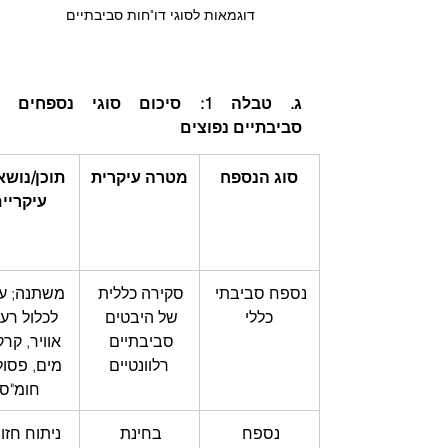
דוגמאות לסוגי דו"חות סביבתיים
ג. טבלה 1: סיכום סוגי נספחים 
סביבתיים נפוצים
סוג הנספח
מטרה עיקרית
תוכן/נושא
עיקריי
נספח סביבתי 
סקירה כללית 
משתנה; עש
כללי
של היבטים 
לכלול רעש
סביבתיים 
אוויר, קרק
רלוונטיים
מים, פסול
חומ"ס
נספח 
בחינת 
ניתוח חזות