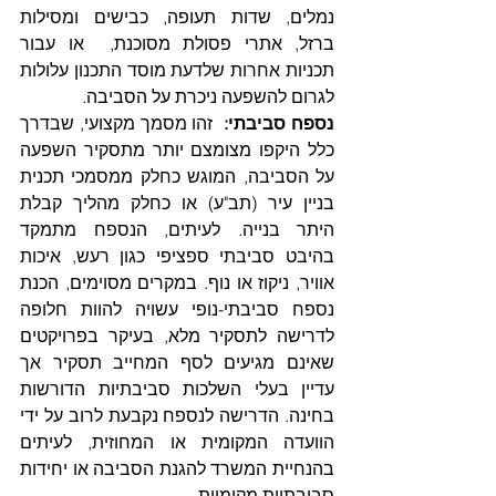
נמלים, שדות תעופה, כבישים ומסילות 
ברזל, אתרי פסולת מסוכנת,  או עבור 
תכניות אחרות שלדעת מוסד התכנון עלולות 
לגרום להשפעה ניכרת על הסביבה.   
נספח סביבתי:
  זהו מסמך מקצועי, שבדרך 
כלל היקפו מצומצם יותר מתסקיר השפעה 
על הסביבה, המוגש כחלק ממסמכי תכנית 
בניין עיר (תב"ע) או כחלק מהליך קבלת 
היתר בנייה. לעיתים, הנספח מתמקד 
בהיבט סביבתי ספציפי כגון רעש, איכות 
אוויר, ניקוז או נוף. במקרים מסוימים, הכנת 
נספח סביבתי-נופי עשויה להוות חלופה 
לדרישה לתסקיר מלא, בעיקר בפרויקטים 
שאינם מגיעים לסף המחייב תסקיר אך 
עדיין בעלי השלכות סביבתיות הדורשות 
בחינה. הדרישה לנספח נקבעת לרוב על ידי 
הוועדה המקומית או המחוזית, לעיתים 
בהנחיית המשרד להגנת הסביבה או יחידות 
סביבתיות מקומיות.  