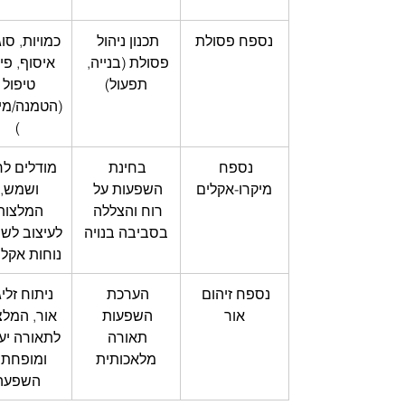
נספח פסולת
תכנון ניהול 
כמויות, סוג
פסולת (בנייה, 
איסוף, פינו
תפעול)
טיפול 
(הטמנה/מי
)
נספח 
בחינת 
מודלים לר
מיקרו-אקלים
השפעות על 
ושמש, 
רוח והצללה 
המלצות
בסביבה בנויה
לעיצוב לשי
נוחות אקלי
נספח זיהום 
הערכת 
ניתוח זלי
אור
השפעות 
אור, המלצ
תאורה 
לתאורה יעי
מלאכותית
ומופחתת
השפעה