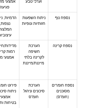
וערכי טבע
אמצעי מזע
פגיעה
נספח נוף
ניתוח השפעות 
הדמיות, ני
חזותיות ונופיות
נצפות, 
המלצות
עיצוביו
נספח קרינה
הערכת 
מדידות/חיש
חשיפה 
רמות קרינ
לקרינה בלתי 
אמצעי מיג
מייננת/מייננת
נספח חומרים 
הערכת 
פירוט חומר
מסוכנים 
סיכונים וניהול 
ניתוח סיכונ
(חומ"ס)
חומ"ס
אמצעי 
בטיחות וחי