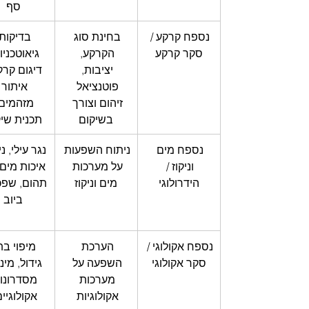
סף
נספח קרקע / 
בחינת סוג 
בדיקות 
סקר קרקע
הקרקע, 
גיאוטכניו
יציבות, 
דיגום קרק
פוטנציאל 
איתור 
זיהום וצורך 
מזהמים,
בשיקום
תכנית שי
נספח מים 
ניתוח השפעות 
נגר עילי, ני
וניקוז / 
על מערכות 
איכות מים,
הידרולוגי
מים וניקוז
תהום, שפכי
ביוב
נספח אקולוגי / 
הערכת 
מיפוי בת
סקר אקולוגי
השפעה על 
גידול, מיני
מערכות 
מסדרונו
אקולוגיות 
אקולוגיים