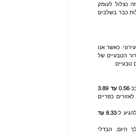
מאזורים כפריים סמוכים, היא אתגר משמעותי בתכנון ערים מודרניות. במאמר זה נצלול לעומק 
ההיבטים השונים של תופעת אי החום העירוני ונבחן כיצד ניתן לצמצם אותה ביעילות כבר בשלבים 
תופעת אי החום העירוני (UHIE) נוצרת כתוצאה מהשינוי בנוף הטבעי על ידי פיתוח עירוני. כאשר אנו 
מחליפים צמחייה במשטחים אטומים כמו אספלט ובטון, אנו פוגעים בתהליכי הקירור הטבעיים של 
 טבעיים.
כ-
0.56 עד 3.89 
 בהשוואה לאזורים כפריים 
הגיע ל-
8.33 עד 
בלילה, כאשר חומרים עירוניים משחררים לאט את החום שנספג במהלך היום, הבדלי 