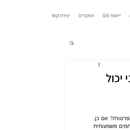
יישומי GIS
מאמרים
יצירת קשר
 יכול
האם אי פעם יצאתם מחוץ לעיר ביום קיץ לוהט והרגשתם ירידה משמעותית בטמפרטורה? אם כן, 
חוויתם ממקור ראשון את תופעת אי החום העירוני. תופעה זו, בה אזורים עירוניים חמים משמעותית 