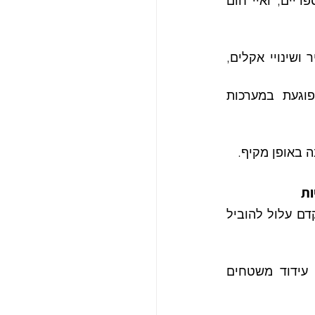
 (כפי שהוזכר במבוא): איי חום פני שטח, איי חום אטמוספריים, ואיי חום 
מעבר לסיכונים הבריאותיים, צריכת האנרגיה המוגברת וההשפעה על איכות האוויר ושינויי אקלים, 
 העלאת טמפרטורת מי נגר עירוני הפוגעת במערכות 
 באופן מקיף.
שילוב אסטרטגיות צמצום בשלבים המוקדמים של התכנון הוא קריטי. אי תכנון מוקדם עלול להוביל 
 קידום שטחים ירוקים (דרישות כיסוי עצים, שטחי פארקים), עידוד משטחים 