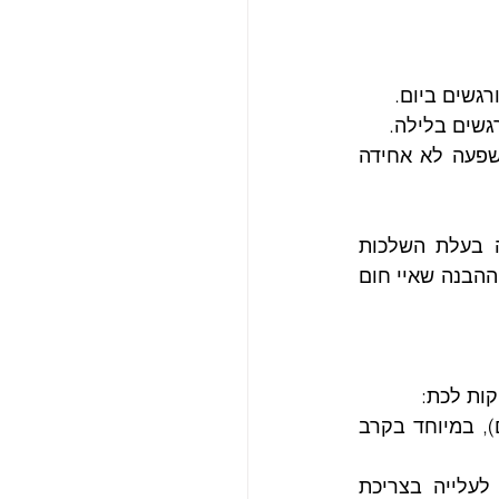
גשים ביום.
רגשים בלילה.
 הבדלי טמפרטורה בתוך העיר עצמה, המעידים על השפעה לא אחידה 
העקביות במחקרים שונים ברחבי העולם מחזקת את ההבנה כי מדובר בתופעה בעלת השלכות 
גלובליות, המושפעת מגורמים מקומיים כמו גודל העיר, צפיפות, אקלים ומבנה פיזי. ההבנה שאיי חום 
קות לכת:
 עלייה בסיכון למחלות הקשורות לחום (התייבשות, מכת חום), במיוחד בקרב 
 טמפרטורות גבוהות מובילות לביקוש מוגבר למיזוג אוויר, לעלייה בצריכת 