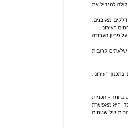
חשמל וחשבונות גבוהים יותר. כל עלייה של מעלה אחת צלזיוס בטמפרטורה עלולה להגדיל את 
 צריכת אנרגיה מוגברת, לרוב ממקורות מבוססי דלקים מאובנים, 
ום העירוני.
 חום קיצוני פוגע בנוחות במרחבים חיצוניים ועלול להשפיע לרעה על פריון העבודה 
 ההשפעות מורגשות באופן לא פרופורציונלי בקהילות מוחלשות, שלעתים קרובות 
תופעת אי החום העירוני היא אתגר מורכב המחייב פתרונות הוליסטיים המשולבים בתכנון העירוני. 
תכנון עירוני אחראי מחייב שילוב יזום של אסטרטגיות קירור כבר בשלבים המוקדמים ביותר – תכניות 
אב, תקנות ייעוד ועוד. גישה פרואקטיבית זו יעילה וחסכונית יותר מאשר תיקון בדיעבד. היא מאפשרת 
תכנון הממזער את ייצור החום וממקסם קירור טבעי, תוך התחשבות בחלוקה מרחבית של שטחים 