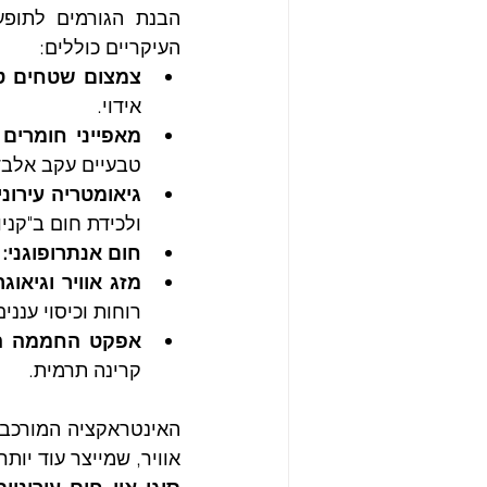
העיקריים כוללים:
צמצום שטחים טב
אידוי.
מאפייני חומרים ע
טבעיים עקב אלבדו
גיאומטריה עירוני
ולכידת חום ב"קניונ
חום אנתרופוגני:
 
מזג אוויר וגיאוגר
רוחות וכיסוי ענני
אפקט החממה העי
קרינה תרמית.
אוויר, שמייצר עוד יותר