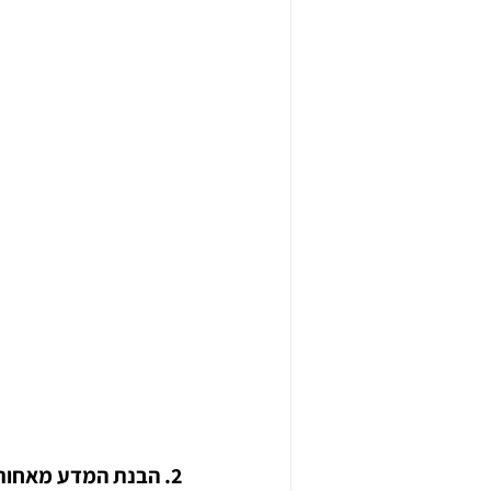
2. הבנת המדע מאחורי איי חום עירוניים: גורמים, סוגים והשפעות