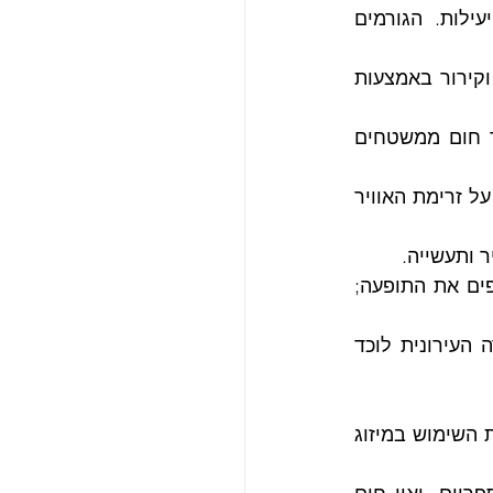
הבנת הגורמים לתופעת אי החום העירוני חיונית לפיתוח אסטרטגיות צמצום יעילות. הגורמים 
 פחות צמחייה ומקווי מים בערים מפחיתים הצללה וקירור באמצעות 
 חומרים כמו אספלט ובטון סופגים ומאגרים יותר חום ממשטחים 
 מבנה העיר, גובה הבניינים והמרחקים ביניהם, משפיעים על זרימת האוויר 
ר ותעשייה.
 תנאים מטאורולוגיים כמו מזג אוויר רגוע ובהיר מחריפים את התופעה; 
 ריכוז גבוה יותר של מזהמים ואדי מים באטמוספרה העירונית לוכד 
האינטראקציה המורכבת בין גורמים אלו יוצרת מעגל משוב בו חום מוגבר מגביר את השימוש במיזוג 